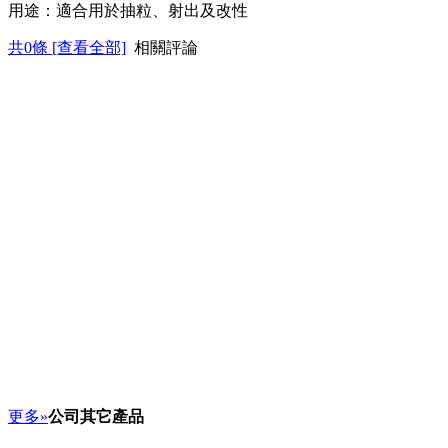
用途：適合用於抽粒、射出及改性
共
0
條 [查看全部]
相關評論
更多»
公司其它產品