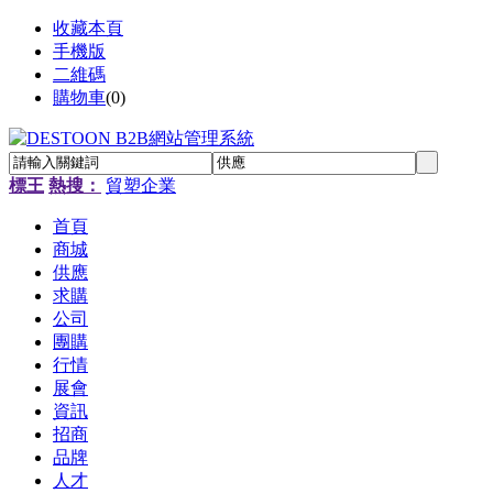
收藏本頁
手機版
二維碼
購物車
(
0
)
標王
熱搜：
貿塑企業
首頁
商城
供應
求購
公司
團購
行情
展會
資訊
招商
品牌
人才