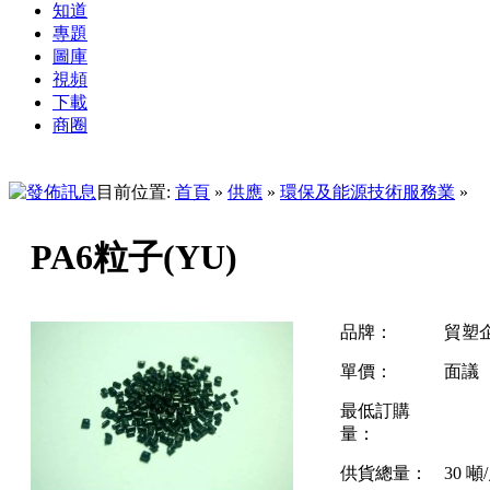
知道
專題
圖庫
視頻
下載
商圈
目前位置:
首頁
»
供應
»
環保及能源技術服務業
»
PA6粒子(YU)
品牌：
貿塑
單價：
面議
最低訂購
量：
供貨總量：
30 噸