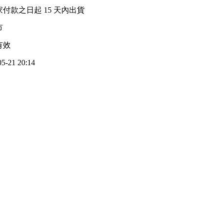
家付款之日起
15
天內出貨
市
有效
05-21 20:14