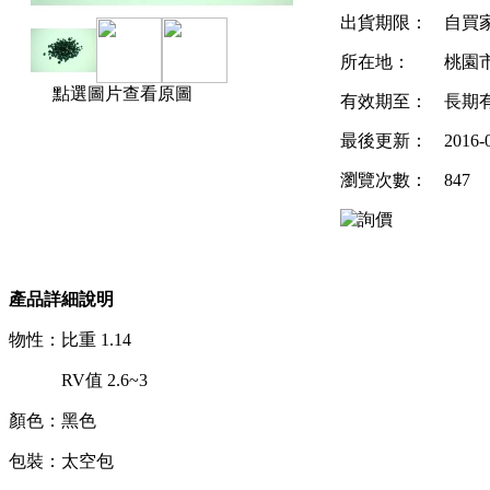
出貨期限：
自買
所在地：
桃園
點選圖片查看原圖
有效期至：
長期
最後更新：
2016-
瀏覽次數：
847
產品詳細說明
物性：比重 1.14
RV值 2.6~3
顏色：黑色
包裝：太空包