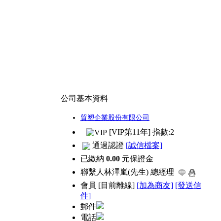
公司基本資料
貿塑企業股份有限公司
[VIP第11年] 指數:2
通過認證
[誠信檔案]
已繳納
0.00
元保證金
聯繫人
林澤嵐(先生) 總經理
會員
[
目前離線
]
[加為商友]
[發送信
件]
郵件
電話