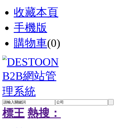
收藏本頁
手機版
購物車
(
0
)
標王
熱搜：